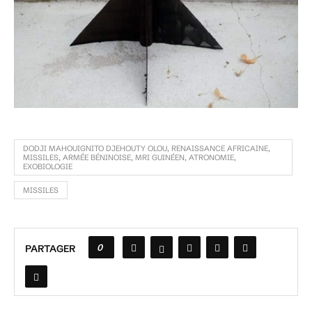
DODJI MAHOUIGNITO DJEHOUTY OLOU‚ RENAISSANCE AFRICAINE‚
MISSILES‚ ARMÉE BÉNINOISE‚ MRI GUINÉEN‚ ATRONOMIE‚
EXOBIOLOGIE
MISSILES
0
PARTAGER