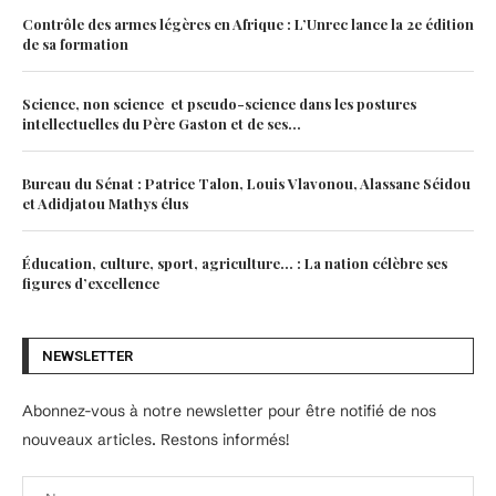
Contrôle des armes légères en Afrique : L’Unrec lance la 2e édition
de sa formation
Science, non science et pseudo-science dans les postures
intellectuelles du Père Gaston et de ses...
Bureau du Sénat : Patrice Talon, Louis Vlavonou, Alassane Séidou
et Adidjatou Mathys élus
Éducation, culture, sport, agriculture… : La nation célèbre ses
figures d’excellence
NEWSLETTER
Abonnez-vous à notre newsletter pour être notifié de nos
nouveaux articles. Restons informés!