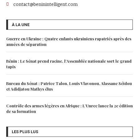
contact@beninintelligent.com
À LA UNE
Guerre en Ukraine : Quatre enfants ukrainiens rapatriés après des
années de séparation
Bénin : Le Sénat prend racine, l’Assemblée nationale sort le grand
tapis
Bureau du Sénat : Patrice Talon, Louis Vlavonou, Alassane Séidou
et Adidjatou Mathys élus
Contrôle des armes légères en Afrique : L’Unrec lance la 2e édition
de sa formation
LES PLUS LUS