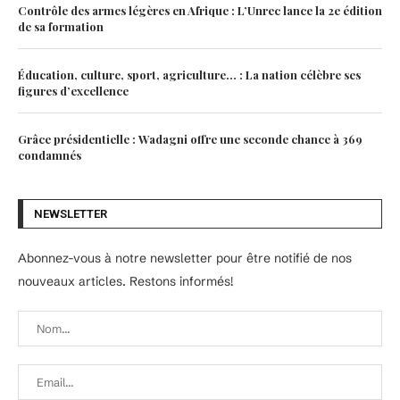
Contrôle des armes légères en Afrique : L’Unrec lance la 2e édition
de sa formation
Éducation, culture, sport, agriculture… : La nation célèbre ses
figures d’excellence
Grâce présidentielle : Wadagni offre une seconde chance à 369
condamnés
NEWSLETTER
Abonnez-vous à notre newsletter pour être notifié de nos
nouveaux articles. Restons informés!