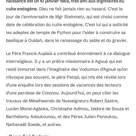
naissance est un 10 janvier 1868, très ami aux dignitaires du
culte endogène
. Dieu ne fait jamais rien au hasard. C’est le
jour de l’anniversaire de Mgr Steinmetz, qui est choisi comme
date de célébration du culte endogène. C’est lui qui a sollicité
les adeptes de temple de Python pour l’aider à construire sa
basilique à Ouidah, dans le ramassage du sable et du gravier.
Le Père Francis Aupiais a contribué énormément à ce dialogue
interreligieux. Il y a un prêtre missionnaire à Agoué qui est
resté immortel dans l’imaginaire des Vodunnon d’Agoué qu’on
n’évoque pas souvent, le père Pelopi, qui m’a été révélé lors
d’une enquête lors des sessions de vacances des lecteurs
d’une paroisse de Cotonou. Aujourd’hui, on peut citer les
travaux de Mèwihwendo de Nosseigneurs Robert Sastre,
Lucien Monsi-Agboka, Christophe Adimou, Isidore de Souza et
Barthélemy Adoukounou, et des Pères Julien Penoukou,
Nathanaël Soede, et autres.