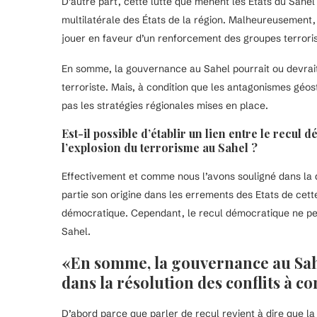
D’autre part, cette lutte que mènent les États du Sahe
multilatérale des États de la région. Malheureusement, 
jouer en faveur d’un renforcement des groupes terroris
En somme, la gouvernance au Sahel pourrait ou devrait j
terroriste. Mais, à condition que les antagonismes géo
pas les stratégies régionales mises en place.
Est-il possible d’établir un lien entre le recu
l’explosion du terrorisme au Sahel ?
Effectivement et comme nous l’avons souligné dans la 
partie son origine dans les errements des Etats de cett
démocratique. Cependant, le recul démocratique ne peut 
Sahel.
«En somme, la gouvernance au Sahe
dans la résolution des conflits à c
D’abord parce que parler de recul revient à dire que la