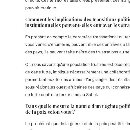
difficile. Ces territoires ainsi créés présentent des ma
pouvoir étatique.
Comment les implications des transitions politi
institutionnelles peuvent-elles entraver les str
En prenant en compte le caractère transnational du terr
vous venez d’énumérer, peuvent être des entraves à la 
des pays, ils peuvent faire naître des frustrations au se
Or, nous savons qu’une population frustrée est plus réc
de cette lutte, implique nécessairement une collaborat
permettant aux forces armées d’engranger des résultats 
sous-régionales ouest-africaines des pays qui connaisse
de lutte contre le terrorisme au Sahel.
Dans quelle mesure la nature d’un régime politi
de la paix selon vous ?
La problématique de la guerre et de la paix peut être 