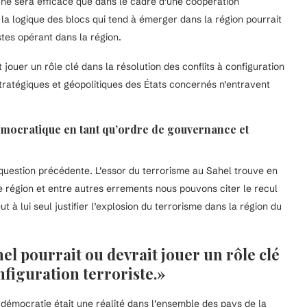
l ne sera efficace que dans le cadre d’une coopération
la logique des blocs qui tend à émerger dans la région pourrait
tes opérant dans la région.
ouer un rôle clé dans la résolution des conflits à configuration
stratégiques et géopolitiques des États concernés n’entravent
l démocratique en tant qu’ordre de gouvernance et
question précédente. L’essor du terrorisme au Sahel trouve en
e région et entre autres errements nous pouvons citer le recul
à lui seul justifier l’explosion du terrorisme dans la région du
l pourrait ou devrait jouer un rôle clé
onfiguration terroriste.»
 démocratie était une réalité dans l’ensemble des pays de la