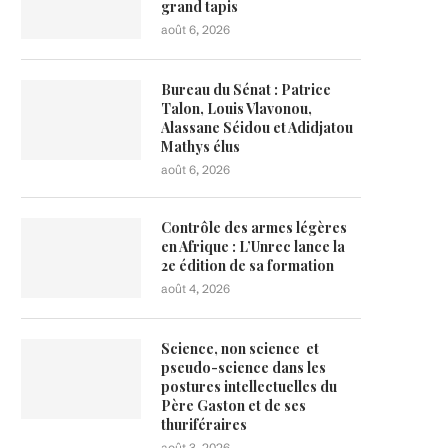
grand tapis
août 6, 2026
Bureau du Sénat : Patrice
Talon, Louis Vlavonou,
Alassane Séidou et Adidjatou
Mathys élus
août 6, 2026
Contrôle des armes légères
en Afrique : L’Unrec lance la
2e édition de sa formation
août 4, 2026
Science, non science et
pseudo-science dans les
postures intellectuelles du
Père Gaston et de ses
thuriféraires
août 3, 2026