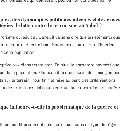
rges frontalières qui demeurent peu ou non contrôlés par le
ques, des dynamiques politiques internes et des crises
atégies de lutte contre le terrorisme au Sahel ?
orisme qui sévit au Sahel, il va sans dire que les éléments que
lutte contre le terrorisme. Notamment, parce qu’à l’intérieur
in de la population.
eptive aux élans terroristes. En plus, le caractère asymétrique
ion de la population. Elle constitue une source de renseignement
sur le terrain. Pour finir, la mise au banc des organisations
nt des transitions politiques entrave la coopération en matière
que influence-t-elle la problématique de la guerre et
influencée différemment selon qu’on soit dans un type de régime