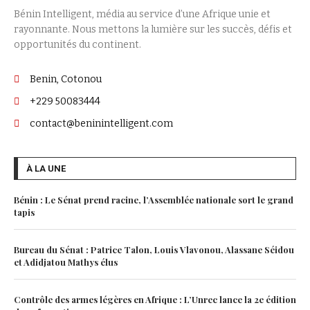
Bénin Intelligent, média au service d’une Afrique unie et
rayonnante. Nous mettons la lumière sur les succès, défis et
opportunités du continent.
Benin, Cotonou
+229 50083444
contact@beninintelligent.com
À LA UNE
Bénin : Le Sénat prend racine, l’Assemblée nationale sort le grand
tapis
Bureau du Sénat : Patrice Talon, Louis Vlavonou, Alassane Séidou
et Adidjatou Mathys élus
Contrôle des armes légères en Afrique : L’Unrec lance la 2e édition