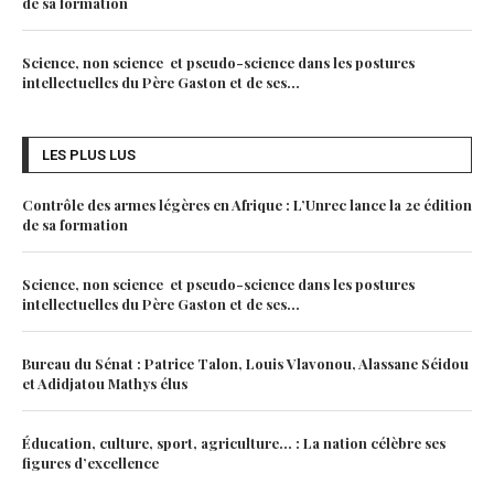
de sa formation
Science, non science et pseudo-science dans les postures
intellectuelles du Père Gaston et de ses...
LES PLUS LUS
Contrôle des armes légères en Afrique : L’Unrec lance la 2e édition
de sa formation
Science, non science et pseudo-science dans les postures
intellectuelles du Père Gaston et de ses...
Bureau du Sénat : Patrice Talon, Louis Vlavonou, Alassane Séidou
et Adidjatou Mathys élus
Éducation, culture, sport, agriculture… : La nation célèbre ses
figures d’excellence