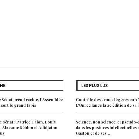
UNE
LES PLUS LUS
e Sénat prend racine, l’Assemblée
Contrôle des armes légères en Af
 sort le grand tapis
L’Unrec lance la 2e édition de sa
 Sénat : Patrice Talon, Louis
Science, non science et pseudo-
 Alassane Séidou et Adidjatou
dans les postures intellectuelles
lus
Gaston et de ses...