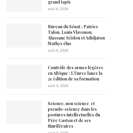
grand tapis
août 6, 2026
Bureau du Sénat : Patrice
Talon, Louis Vlavonou,
Alassane Séidou et Adidjatou
Mathys élus
août 6, 2026
Contrôle des armes légères
en Afrique : L’Unrec lance la
2e édition de sa formation
août 4, 2026
Science, non science et
pseudo-science dans les
postures intellectuelles du
Père Gaston et de ses
thuriféraires
août 3, 2026