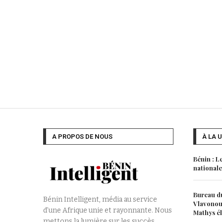
A PROPOS DE NOUS
À LA 
Bénin : L
nationale
Bureau du
Bénin Intelligent, média au service
Vlavonou,
d’une Afrique unie et rayonnante. Nous
Mathys é
mettons la lumière sur les succès,