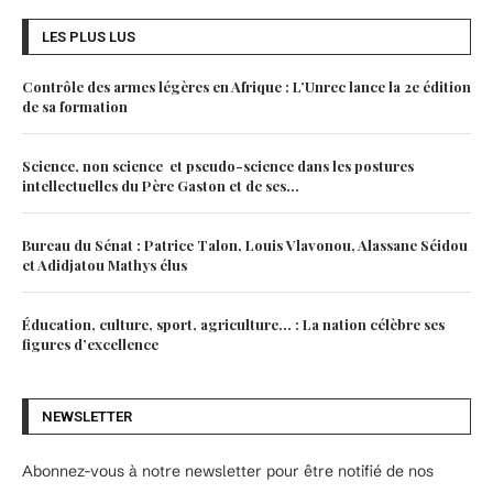
LES PLUS LUS
Contrôle des armes légères en Afrique : L’Unrec lance la 2e édition
de sa formation
Science, non science et pseudo-science dans les postures
intellectuelles du Père Gaston et de ses...
Bureau du Sénat : Patrice Talon, Louis Vlavonou, Alassane Séidou
et Adidjatou Mathys élus
Éducation, culture, sport, agriculture… : La nation célèbre ses
figures d’excellence
NEWSLETTER
Abonnez-vous à notre newsletter pour être notifié de nos