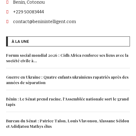
Benin, Cotonou
+229 50083444
contact@beninintelligent.com
À LA UNE
Forum social mondial 2026 : Cidh Africa renforce ses liens avec la
société civile à...
Guerre en Ukraine : Quatre enfants ukrainiens rapatriés après des
années de séparation
Bénin : Le Sénat prend racine, l’Assemblée nationale sort le grand
tapis
Bureau du Sénat : Patrice Talon, Louis Vlavonou, Alassane Séidou
et Adidjatou Mathys élus