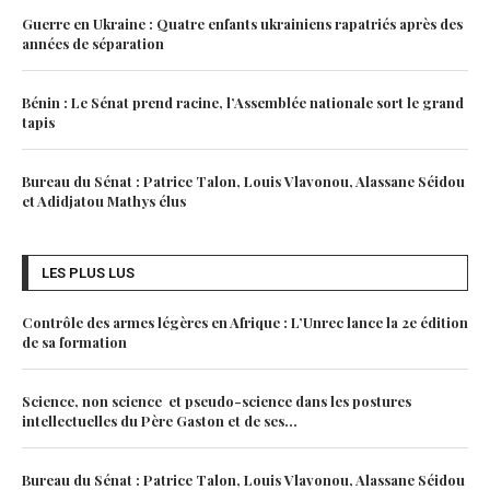
Guerre en Ukraine : Quatre enfants ukrainiens rapatriés après des
années de séparation
Bénin : Le Sénat prend racine, l’Assemblée nationale sort le grand
tapis
Bureau du Sénat : Patrice Talon, Louis Vlavonou, Alassane Séidou
et Adidjatou Mathys élus
LES PLUS LUS
Contrôle des armes légères en Afrique : L’Unrec lance la 2e édition
de sa formation
Science, non science et pseudo-science dans les postures
intellectuelles du Père Gaston et de ses...
Bureau du Sénat : Patrice Talon, Louis Vlavonou, Alassane Séidou