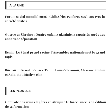
À LA UNE
Forum social mondial 2026 : Cidh Africa renforce ses liens avec la
société civile à...
Guerre en Ukraine : Quatre enfants ukrainiens rapatriés après des
années de séparation
Bénin : Le Sénat prend racine, l’Assemblée nationale sort le grand
tapis
Bureau du Sénat : Patrice Talon, Louis Vlavonou, Alassane Séidou
et Adidjatou Mathys élus
LES PLUS LUS
Contrôle des armes légères en Afrique : L’Unrec lance la 2e édition
de sa formation