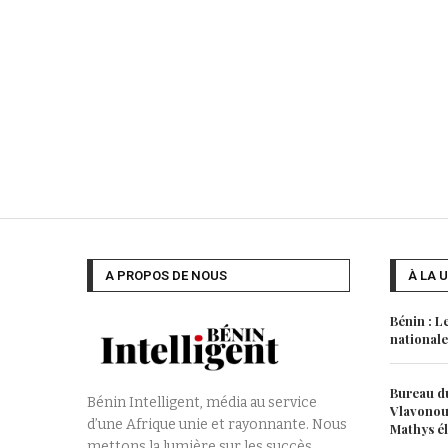
A PROPOS DE NOUS
À LA 
Bénin : L
nationale
Bureau du
Bénin Intelligent, média au service
Vlavonou,
d’une Afrique unie et rayonnante. Nous
Mathys é
mettons la lumière sur les succès,