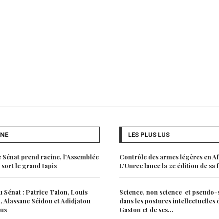
UNE
LES PLUS LUS
e Sénat prend racine, l’Assemblée
Contrôle des armes légères en Af
 sort le grand tapis
L’Unrec lance la 2e édition de sa
 Sénat : Patrice Talon, Louis
Science, non science et pseudo-
 Alassane Séidou et Adidjatou
dans les postures intellectuelles
lus
Gaston et de ses...