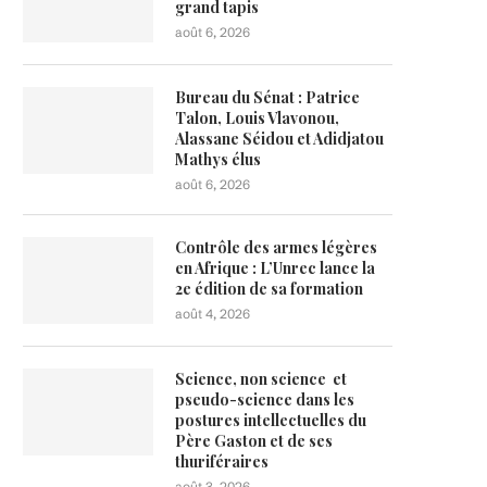
grand tapis
août 6, 2026
Bureau du Sénat : Patrice
Talon, Louis Vlavonou,
Alassane Séidou et Adidjatou
Mathys élus
août 6, 2026
Contrôle des armes légères
en Afrique : L’Unrec lance la
2e édition de sa formation
août 4, 2026
Science, non science et
pseudo-science dans les
postures intellectuelles du
Père Gaston et de ses
thuriféraires
août 3, 2026