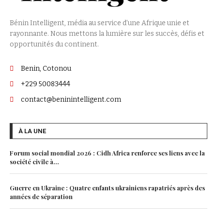
Bénin Intelligent, média au service d’une Afrique unie et
rayonnante. Nous mettons la lumière sur les succès, défis et
opportunités du continent.
Benin, Cotonou
+229 50083444
contact@beninintelligent.com
À LA UNE
Forum social mondial 2026 : Cidh Africa renforce ses liens avec la
société civile à...
Guerre en Ukraine : Quatre enfants ukrainiens rapatriés après des
années de séparation