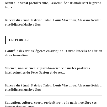
Bénin : Le Sénat prend racine, l’Assemblée nationale sort le grand
tapis
Bureau du Sénat : Patrice Talon, Louis Vlavonou, Alassane Séidou
et Adidjatou Mathys élus
LES PLUS LUS
Contrôle des armes légères en Afrique : L’Unrec lance la 2e édition
de sa formation
Science, non science et pseudo-science dans les postures
intellectuelles du Père Gaston et de ses...
Bureau du Sénat : Patrice Talon, Louis Vlavonou, Alassane Séidou
et Adidjatou Mathys élus
Éducation, culture, sport, agriculture… : La nation célèbre ses
figures d’excellence