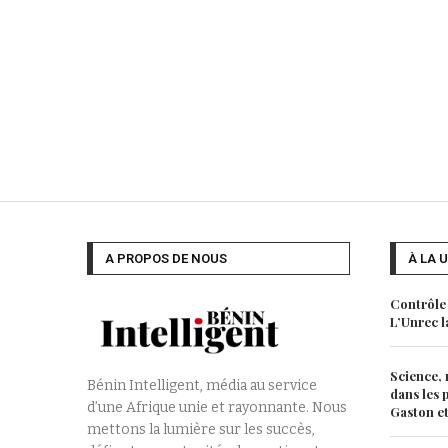
A PROPOS DE NOUS
À LA 
Contrôle 
L’Unrec l
Science, 
Bénin Intelligent, média au service
dans les 
d’une Afrique unie et rayonnante. Nous
Gaston et 
mettons la lumière sur les succès,