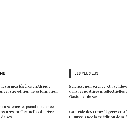
UNE
LES PLUS LUS
des armes légères en Afrique :
Science, non science et pseudo-
ance la 2e édition de sa formation
dans les postures intellectuelles
Gaston et de ses...
non science et pseudo-science
postures intellectuelles du Père
Contrôle des armes légères en Af
de ses...
L’Unrec lance la 2e édition de sa