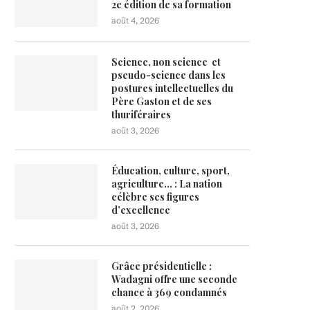
2e édition de sa formation
août 4, 2026
Science, non science et
pseudo-science dans les
postures intellectuelles du
Père Gaston et de ses
thuriféraires
août 3, 2026
Éducation, culture, sport,
agriculture… : La nation
célèbre ses figures
d’excellence
août 3, 2026
Grâce présidentielle :
Wadagni offre une seconde
chance à 369 condamnés
août 2, 2026