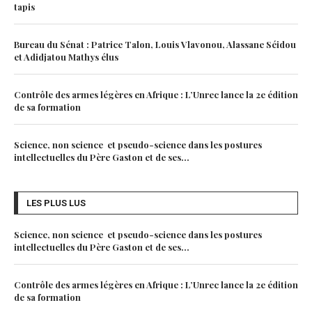
tapis
Bureau du Sénat : Patrice Talon, Louis Vlavonou, Alassane Séidou
et Adidjatou Mathys élus
Contrôle des armes légères en Afrique : L’Unrec lance la 2e édition
de sa formation
Science, non science et pseudo-science dans les postures
intellectuelles du Père Gaston et de ses...
LES PLUS LUS
Science, non science et pseudo-science dans les postures
intellectuelles du Père Gaston et de ses...
Contrôle des armes légères en Afrique : L’Unrec lance la 2e édition
de sa formation