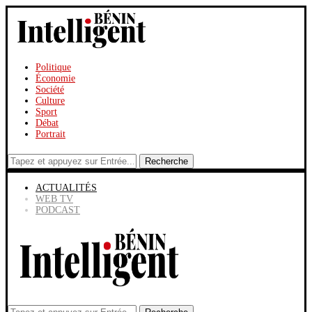
Politique
Économie
Société
Culture
Sport
Débat
Portrait
Recherche
ACTUALITÉS
WEB TV
PODCAST