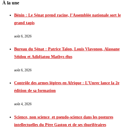
À la une
Bénin : Le Sénat prend racine, l’Assemblée nationale sort le
grand tapis
août 6, 2026
Bureau du Sénat : Patrice Talon, Louis Vlavonou, Alassane
Séidou et Adidjatou Mathys élus
août 6, 2026
Contrôle des armes légères en Afrique : L’Unrec lance la 2e
édition de sa formation
août 4, 2026
Science, non science et pseudo-science dans les postures
intellectuelles du Père Gaston et de ses thuriféraires