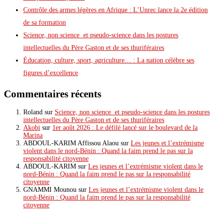
Contrôle des armes légères en Afrique : L’Unrec lance la 2e édition
de sa formation
Science, non science et pseudo-science dans les postures
intellectuelles du Père Gaston et de ses thuriféraires
Éducation, culture, sport, agriculture… : La nation célèbre ses
figures d’excellence
Commentaires récents
Roland
sur
Science, non science et pseudo-science dans les postures
intellectuelles du Père Gaston et de ses thuriféraires
Akobi
sur
1er août 2026 : Le défilé lancé sur le boulevard de la
Marina
ABDOUL-KARIM Affissou Alaou
sur
Les jeunes et l’extrémisme
violent dans le nord-Bénin : Quand la faim prend le pas sur la
responsabilité citoyenne
ABDOUL-KARIM
sur
Les jeunes et l’extrémisme violent dans le
nord-Bénin : Quand la faim prend le pas sur la responsabilité
citoyenne
GNAMMI Mounou
sur
Les jeunes et l’extrémisme violent dans le
nord-Bénin : Quand la faim prend le pas sur la responsabilité
citoyenne