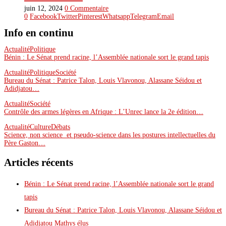
juin 12, 2024
0 Commentaire
0
Facebook
Twitter
Pinterest
Whatsapp
Telegram
Email
Info en continu
Actualité
Politique
Bénin : Le Sénat prend racine, l’Assemblée nationale sort le grand tapis
Actualité
Politique
Société
Bureau du Sénat : Patrice Talon, Louis Vlavonou, Alassane Séidou et
Adidjatou…
Actualité
Société
Contrôle des armes légères en Afrique : L’Unrec lance la 2e édition…
Actualité
Culture
Débats
Science, non science et pseudo-science dans les postures intellectuelles du
Père Gaston…
Articles récents
Bénin : Le Sénat prend racine, l’Assemblée nationale sort le grand
tapis
Bureau du Sénat : Patrice Talon, Louis Vlavonou, Alassane Séidou et
Adidjatou Mathys élus