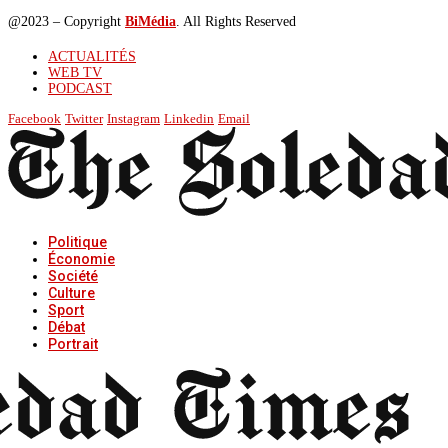
@2023 – Copyright
BiMédia
. All Rights Reserved
ACTUALITÉS
WEB TV
PODCAST
Facebook
Twitter
Instagram
Linkedin
Email
Politique
Économie
Société
Culture
Sport
Débat
Portrait