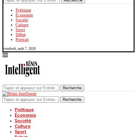
Recherche
Politique
Économie
Société
Culture
Sport
Débat
Portrait
vendredi, août 7, 2026
Recherche
Recherche
Politique
Économie
Société
Culture
Sport