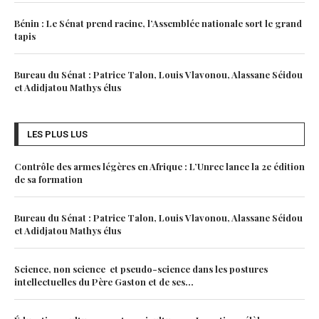
Bénin : Le Sénat prend racine, l’Assemblée nationale sort le grand
tapis
Bureau du Sénat : Patrice Talon, Louis Vlavonou, Alassane Séidou
et Adidjatou Mathys élus
LES PLUS LUS
Contrôle des armes légères en Afrique : L’Unrec lance la 2e édition
de sa formation
Bureau du Sénat : Patrice Talon, Louis Vlavonou, Alassane Séidou
et Adidjatou Mathys élus
Science, non science et pseudo-science dans les postures
intellectuelles du Père Gaston et de ses...