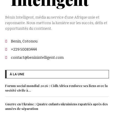
Bénin Intelligent, média au service d’une Afrique unie et
rayonnante. Nous mettons la lumière sur les succès, défis et
opportunités du continent.
Benin, Cotonou
+229 50083444
contact@beninintelligent.com
À LA UNE
Forum social mondial 2026 : Cidh Africa renforce ses liens avec la
société civile à...
Guerre en Ukraine : Quatre enfants ukrainiens rapatriés après des
années de séparation