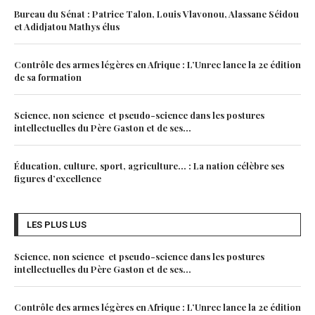
Bureau du Sénat : Patrice Talon, Louis Vlavonou, Alassane Séidou
et Adidjatou Mathys élus
Contrôle des armes légères en Afrique : L’Unrec lance la 2e édition
de sa formation
Science, non science et pseudo-science dans les postures
intellectuelles du Père Gaston et de ses...
Éducation, culture, sport, agriculture… : La nation célèbre ses
figures d’excellence
LES PLUS LUS
Science, non science et pseudo-science dans les postures
intellectuelles du Père Gaston et de ses...
Contrôle des armes légères en Afrique : L’Unrec lance la 2e édition