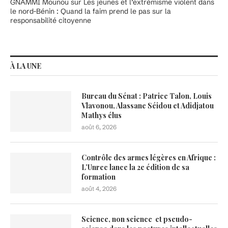
GNAMMI Mounou
sur
Les jeunes et l’extrémisme violent dans
le nord-Bénin : Quand la faim prend le pas sur la
responsabilité citoyenne
À LA UNE
Bureau du Sénat : Patrice Talon, Louis
Vlavonou, Alassane Séidou et Adidjatou
Mathys élus
août 6, 2026
Contrôle des armes légères en Afrique :
L’Unrec lance la 2e édition de sa
formation
août 4, 2026
Science, non science et pseudo-