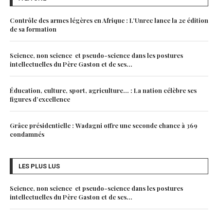
Contrôle des armes légères en Afrique : L’Unrec lance la 2e édition
de sa formation
Science, non science et pseudo-science dans les postures
intellectuelles du Père Gaston et de ses...
Éducation, culture, sport, agriculture… : La nation célèbre ses
figures d’excellence
Grâce présidentielle : Wadagni offre une seconde chance à 369
condamnés
LES PLUS LUS
Science, non science et pseudo-science dans les postures
intellectuelles du Père Gaston et de ses...