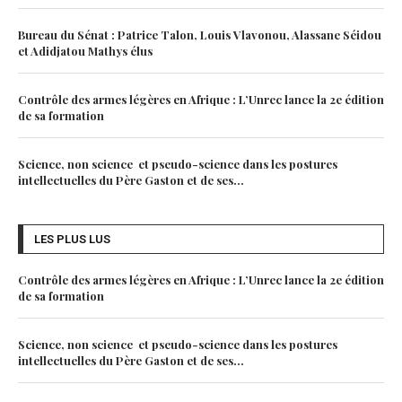
Bureau du Sénat : Patrice Talon, Louis Vlavonou, Alassane Séidou
et Adidjatou Mathys élus
Contrôle des armes légères en Afrique : L’Unrec lance la 2e édition
de sa formation
Science, non science et pseudo-science dans les postures
intellectuelles du Père Gaston et de ses...
LES PLUS LUS
Contrôle des armes légères en Afrique : L’Unrec lance la 2e édition
de sa formation
Science, non science et pseudo-science dans les postures
intellectuelles du Père Gaston et de ses...