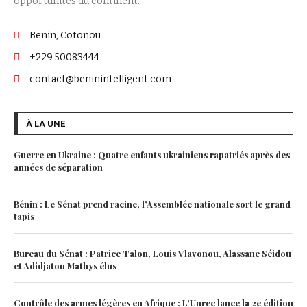
opportunités du continent.
Benin, Cotonou
+229 50083444
contact@beninintelligent.com
À LA UNE
Guerre en Ukraine : Quatre enfants ukrainiens rapatriés après des
années de séparation
Bénin : Le Sénat prend racine, l’Assemblée nationale sort le grand
tapis
Bureau du Sénat : Patrice Talon, Louis Vlavonou, Alassane Séidou
et Adidjatou Mathys élus
Contrôle des armes légères en Afrique : L’Unrec lance la 2e édition