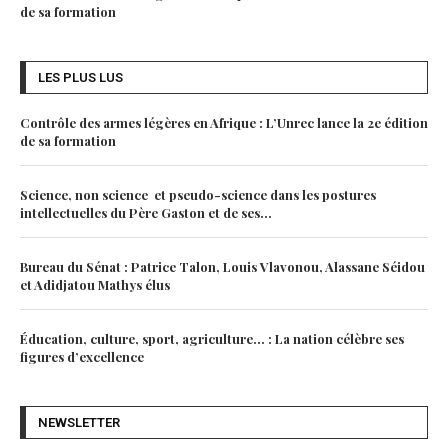
de sa formation
LES PLUS LUS
Contrôle des armes légères en Afrique : L’Unrec lance la 2e édition
de sa formation
Science, non science et pseudo-science dans les postures
intellectuelles du Père Gaston et de ses...
Bureau du Sénat : Patrice Talon, Louis Vlavonou, Alassane Séidou
et Adidjatou Mathys élus
Éducation, culture, sport, agriculture… : La nation célèbre ses
figures d’excellence
NEWSLETTER