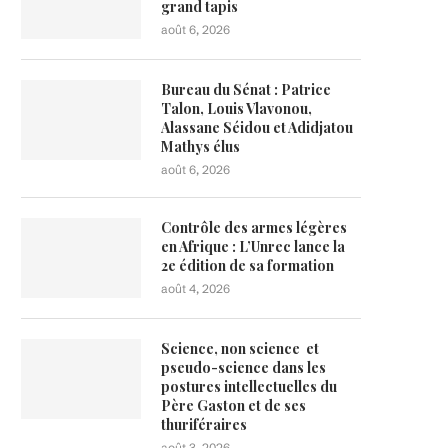
grand tapis
août 6, 2026
Bureau du Sénat : Patrice
Talon, Louis Vlavonou,
Alassane Séidou et Adidjatou
Mathys élus
août 6, 2026
Contrôle des armes légères
en Afrique : L’Unrec lance la
2e édition de sa formation
août 4, 2026
Science, non science et
pseudo-science dans les
postures intellectuelles du
Père Gaston et de ses
thuriféraires
août 3, 2026