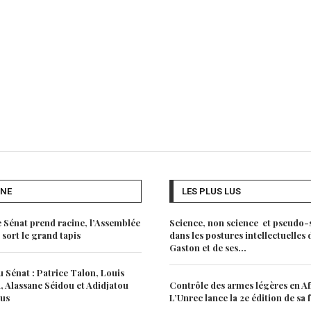
UNE
LES PLUS LUS
e Sénat prend racine, l’Assemblée
Science, non science et pseudo-
 sort le grand tapis
dans les postures intellectuelles
Gaston et de ses...
 Sénat : Patrice Talon, Louis
 Alassane Séidou et Adidjatou
Contrôle des armes légères en Af
lus
L’Unrec lance la 2e édition de sa