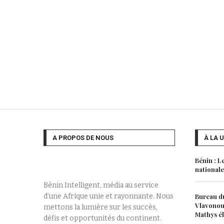
A PROPOS DE NOUS
À LA 
Bénin : L
nationale
Bénin Intelligent, média au service
d’une Afrique unie et rayonnante. Nous
Bureau du
Vlavonou,
mettons la lumière sur les succès,
Mathys é
défis et opportunités du continent.