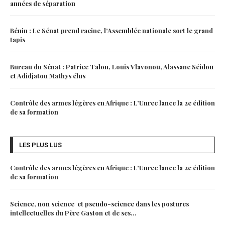
années de séparation
Bénin : Le Sénat prend racine, l’Assemblée nationale sort le grand
tapis
Bureau du Sénat : Patrice Talon, Louis Vlavonou, Alassane Séidou
et Adidjatou Mathys élus
Contrôle des armes légères en Afrique : L’Unrec lance la 2e édition
de sa formation
LES PLUS LUS
Contrôle des armes légères en Afrique : L’Unrec lance la 2e édition
de sa formation
Science, non science et pseudo-science dans les postures
intellectuelles du Père Gaston et de ses...