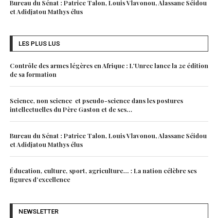
Bureau du Sénat : Patrice Talon, Louis Vlavonou, Alassane Séidou
et Adidjatou Mathys élus
LES PLUS LUS
Contrôle des armes légères en Afrique : L’Unrec lance la 2e édition
de sa formation
Science, non science et pseudo-science dans les postures
intellectuelles du Père Gaston et de ses...
Bureau du Sénat : Patrice Talon, Louis Vlavonou, Alassane Séidou
et Adidjatou Mathys élus
Éducation, culture, sport, agriculture… : La nation célèbre ses
figures d’excellence
NEWSLETTER