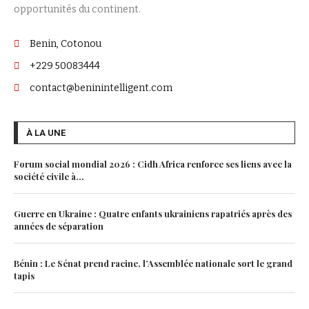
opportunités du continent.
Benin, Cotonou
+229 50083444
contact@beninintelligent.com
À LA UNE
Forum social mondial 2026 : Cidh Africa renforce ses liens avec la
société civile à...
Guerre en Ukraine : Quatre enfants ukrainiens rapatriés après des
années de séparation
Bénin : Le Sénat prend racine, l’Assemblée nationale sort le grand
tapis