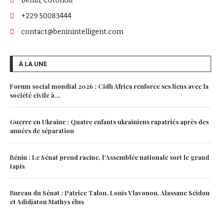
Benin, Cotonou
+229 50083444
contact@beninintelligent.com
À LA UNE
Forum social mondial 2026 : Cidh Africa renforce ses liens avec la
société civile à...
Guerre en Ukraine : Quatre enfants ukrainiens rapatriés après des
années de séparation
Bénin : Le Sénat prend racine, l’Assemblée nationale sort le grand
tapis
Bureau du Sénat : Patrice Talon, Louis Vlavonou, Alassane Séidou
et Adidjatou Mathys élus