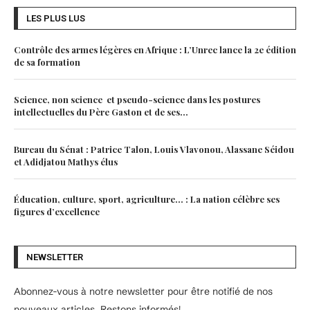
LES PLUS LUS
Contrôle des armes légères en Afrique : L’Unrec lance la 2e édition
de sa formation
Science, non science et pseudo-science dans les postures
intellectuelles du Père Gaston et de ses...
Bureau du Sénat : Patrice Talon, Louis Vlavonou, Alassane Séidou
et Adidjatou Mathys élus
Éducation, culture, sport, agriculture… : La nation célèbre ses
figures d’excellence
NEWSLETTER
Abonnez-vous à notre newsletter pour être notifié de nos
nouveaux articles. Restons informés!