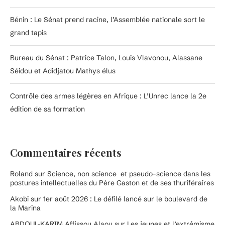
Bénin : Le Sénat prend racine, l’Assemblée nationale sort le
grand tapis
Bureau du Sénat : Patrice Talon, Louis Vlavonou, Alassane
Séidou et Adidjatou Mathys élus
Contrôle des armes légères en Afrique : L’Unrec lance la 2e
édition de sa formation
Commentaires récents
Roland
sur
Science, non science et pseudo-science dans les
postures intellectuelles du Père Gaston et de ses thuriféraires
Akobi
sur
1er août 2026 : Le défilé lancé sur le boulevard de
la Marina
ABDOUL-KARIM Affissou Alaou
sur
Les jeunes et l’extrémisme