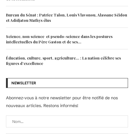
Bureau du Sénat : Patrice Talon, Louis Vlavonou, Alassane Séidou
et Adidjatou Mathys élus
Science, non science et pseudo-science dans les postures
intellectuelles du Père Gaston et de ses...
Éducation, culture, sport, agriculture… : La nation célèbre ses
figures d’excellence
NEWSLETTER
Abonnez-vous à notre newsletter pour être notifié de nos
nouveaux articles. Restons informés!