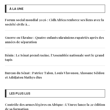
À LA UNE
Forum social mondial 2026 : Cidh Africa renforce ses liens avec la
société civile à...
Guerre en Ukraine : Quatre enfants ukrainiens rapatriés après des
années de séparation
Bénin : Le Sénat prend racine, l’Assemblée nationale sort le grand
tapis
Bureau du Sénat : Patrice Talon, Louis Vlavonou, Alassane Séidou
et Adidjatou Mathys élus
LES PLUS LUS
Contrôle des armes légères en Afrique : L’Unrec lance la 2e édition
de sa formation