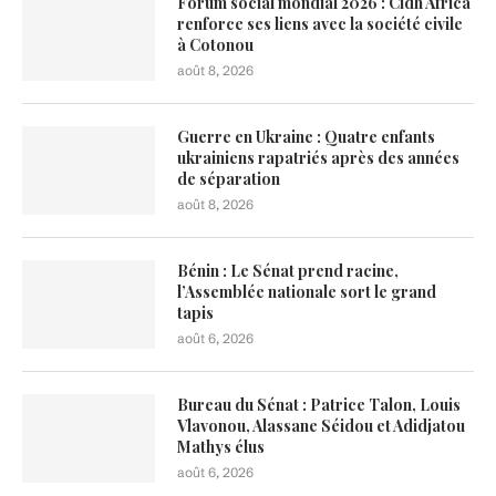
Forum social mondial 2026 : Cidh Africa
renforce ses liens avec la société civile
à Cotonou
août 8, 2026
Guerre en Ukraine : Quatre enfants
ukrainiens rapatriés après des années
de séparation
août 8, 2026
Bénin : Le Sénat prend racine,
l’Assemblée nationale sort le grand
tapis
août 6, 2026
Bureau du Sénat : Patrice Talon, Louis
Vlavonou, Alassane Séidou et Adidjatou
Mathys élus
août 6, 2026