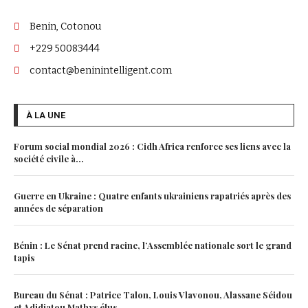
Benin, Cotonou
+229 50083444
contact@beninintelligent.com
À LA UNE
Forum social mondial 2026 : Cidh Africa renforce ses liens avec la
société civile à...
Guerre en Ukraine : Quatre enfants ukrainiens rapatriés après des
années de séparation
Bénin : Le Sénat prend racine, l’Assemblée nationale sort le grand
tapis
Bureau du Sénat : Patrice Talon, Louis Vlavonou, Alassane Séidou
et Adidjatou Mathys élus