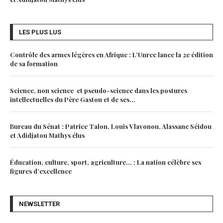
LES PLUS LUS
Contrôle des armes légères en Afrique : L’Unrec lance la 2e édition
de sa formation
Science, non science et pseudo-science dans les postures
intellectuelles du Père Gaston et de ses...
Bureau du Sénat : Patrice Talon, Louis Vlavonou, Alassane Séidou
et Adidjatou Mathys élus
Éducation, culture, sport, agriculture… : La nation célèbre ses
figures d’excellence
NEWSLETTER