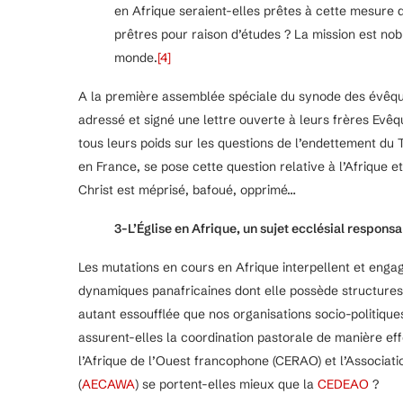
en Afrique seraient-elles prêtes à cette mesure 
prêtres pour raison d’études ? La mission est noble
monde.
[4]
A la première assemblée spéciale du synode des évêque
adressé et signé une lettre ouverte à leurs frères Ev
tous leurs poids sur les questions de l’endettement du 
en France, se pose cette question relative à l’Afrique et 
Christ est méprisé, bafoué, opprimé…
3-L’Église en Afrique, un sujet ecclésial respons
Les mutations en cours en Afrique interpellent et enga
dynamiques panafricaines dont elle possède structures e
autant essoufflée que nos organisations socio-politique
assurent-elles la coordination pastorale de manière ef
l’Afrique de l’Ouest francophone (CERAO) et l’Associa
(
AECAWA
) se portent-elles mieux que la
CEDEAO
?