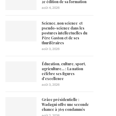
2e édition de sa formation
août 4, 2026
Science, non science et
pseudo-science dans les
postures intellectuelles du
Père Gaston et de ses
thuriféraires
août 3, 2026
Éducation, culture, sport,
agriculture… : La nation
célèbre ses figures
d’excellence
août 3, 2026
Grâce présidentielle :
Wadagni offre une seconde
chance à 369 condamnés
août 2, 2026