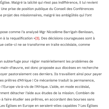
Église. Malgré la laïcité qui n’est pas indifférence, il lui revient
. Une prise de position publique du Conseil des Conférences
projet des missionnaires, malgré les ambigüités qui l’ont
s’impose comme l’a analysé Mgr Nicodème Barrigah-Benissan,
n à la requalification »
[3]
. Des décisions courageuses sont à
ue celle-ci ne se transforme en traite ecclésiale, comme
 un subterfuge pour régler matériellement les problèmes de
de main-d’œuvre, est donc proposée aux diocèses en recherche
yer pastoralement ces derniers. Ils travaillent ainsi pour payer
vres prêtres d’Afrique ! Ce mécanisme traduit la permanence,
l’Europe vis-à-vis de l’Afrique. L’aide, en mode ecclésial,
emment détacher l’aide aux études de la mission. Combien de
ue à faire étudier ses prêtres, en accordant des bourses sans
Les Églises en Europe en seraient-elles capables ? Les Églises