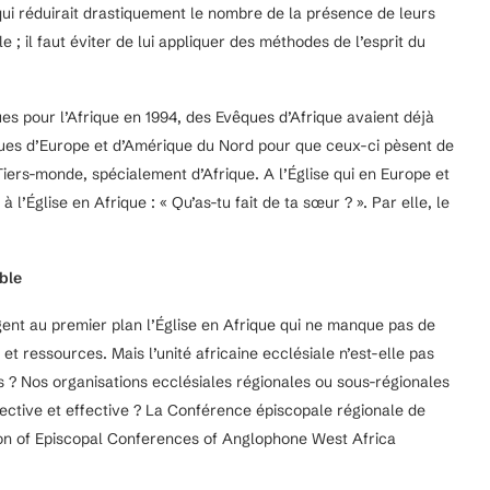
qui réduirait drastiquement le nombre de la présence de leurs
 ; il faut éviter de lui appliquer des méthodes de l’esprit du
s pour l’Afrique en 1994, des Evêques d’Afrique avaient déjà
êques d’Europe et d’Amérique du Nord pour que ceux-ci pèsent de
Tiers-monde, spécialement d’Afrique. A l’Église qui en Europe et
à l’Église en Afrique : « Qu’as-tu fait de ta sœur ? ». Par elle, le
able
gent au premier plan l’Église en Afrique qui ne manque pas de
t ressources. Mais l’unité africaine ecclésiale n’est-elle pas
s ? Nos organisations ecclésiales régionales ou sous-régionales
fective et effective ? La Conférence épiscopale régionale de
tion of Episcopal Conferences of Anglophone West Africa