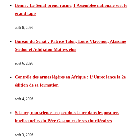
Bénin : Le Sénat prend racine, l’Assemblée nationale sort le
grand tapis
août 6, 2026
Bureau du Sénat : Patrice Talon, Louis Vlavonou, Alassane
Séidou et Adidjatou Mathys élus
août 6, 2026
Contrôle des armes légères en Afrique : L’Unrec lance la 2e
édition de sa formation
août 4, 2026
Science, non science et pseudo-science dans les postures
intellectuelles du Père Gaston et de ses thuriféraires
août 3, 2026