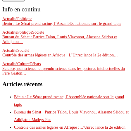
Info en continu
Actualité
Politique
Bénin : Le Sénat prend racine, l’Assemblée nationale sort le grand tapis
Actualité
Politique
Société
Bureau du Sénat : Patrice Talon, Louis Vlavonou, Alassane Séidou et
Adidjatou…
Actualité
Société
Contrôle des armes légères en Afrique : L’Unrec lance la 2e édition…
Actualité
Culture
Débats
Science, non science et pseudo-science dans les postures intellectuelles du
Père Gaston…
Articles récents
Bénin : Le Sénat prend racine, l’Assemblée nationale sort le grand
tapis
Bureau du Sénat : Patrice Talon, Louis Vlavonou, Alassane Séidou et
Adidjatou Mathys élus
Contrôle des armes légères en Afrique : L’Unrec lance la 2e édition