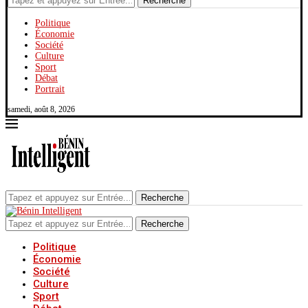
Recherche
Politique
Économie
Société
Culture
Sport
Débat
Portrait
samedi, août 8, 2026
Recherche
Recherche
Politique
Économie
Société
Culture
Sport