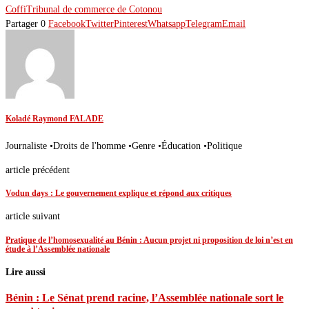
Coffi
Tribunal de commerce de Cotonou
Partager
0
Facebook
Twitter
Pinterest
Whatsapp
Telegram
Email
Koladé Raymond FALADE
Journaliste •Droits de l'homme •Genre •Éducation •Politique
article précédent
Vodun days : Le gouvernement explique et répond aux critiques
article suivant
Pratique de l’homosexualité au Bénin : Aucun projet ni proposition de loi n’est en
étude à l’Assemblée nationale
Lire aussi
Bénin : Le Sénat prend racine, l’Assemblée nationale sort le