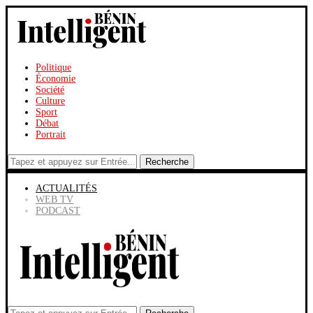
Politique
Économie
Société
Culture
Sport
Débat
Portrait
Recherche
ACTUALITÉS
WEB TV
PODCAST