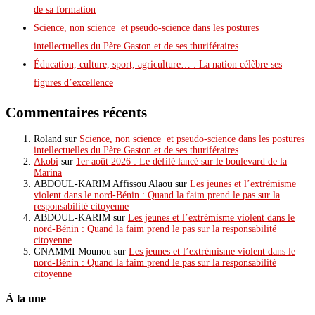
de sa formation
Science, non science et pseudo-science dans les postures
intellectuelles du Père Gaston et de ses thuriféraires
Éducation, culture, sport, agriculture… : La nation célèbre ses
figures d’excellence
Commentaires récents
Roland
sur
Science, non science et pseudo-science dans les postures
intellectuelles du Père Gaston et de ses thuriféraires
Akobi
sur
1er août 2026 : Le défilé lancé sur le boulevard de la
Marina
ABDOUL-KARIM Affissou Alaou
sur
Les jeunes et l’extrémisme
violent dans le nord-Bénin : Quand la faim prend le pas sur la
responsabilité citoyenne
ABDOUL-KARIM
sur
Les jeunes et l’extrémisme violent dans le
nord-Bénin : Quand la faim prend le pas sur la responsabilité
citoyenne
GNAMMI Mounou
sur
Les jeunes et l’extrémisme violent dans le
nord-Bénin : Quand la faim prend le pas sur la responsabilité
citoyenne
À la une