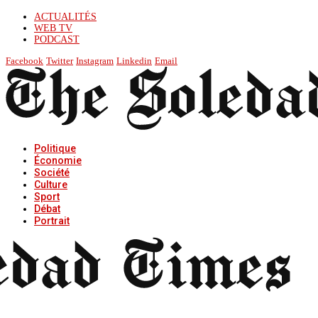
ACTUALITÉS
WEB TV
PODCAST
Facebook
Twitter
Instagram
Linkedin
Email
Politique
Économie
Société
Culture
Sport
Débat
Portrait