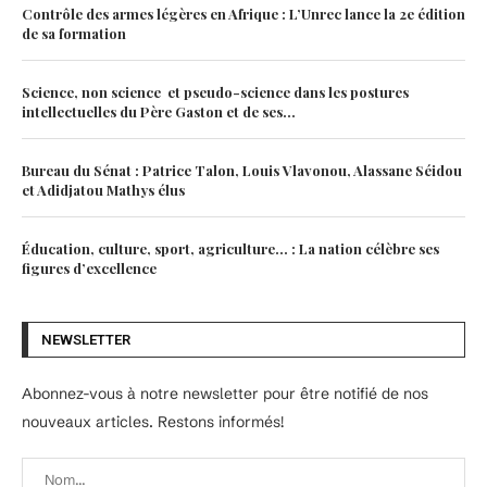
Contrôle des armes légères en Afrique : L’Unrec lance la 2e édition
de sa formation
Science, non science et pseudo-science dans les postures
intellectuelles du Père Gaston et de ses...
Bureau du Sénat : Patrice Talon, Louis Vlavonou, Alassane Séidou
et Adidjatou Mathys élus
Éducation, culture, sport, agriculture… : La nation célèbre ses
figures d’excellence
NEWSLETTER
Abonnez-vous à notre newsletter pour être notifié de nos
nouveaux articles. Restons informés!