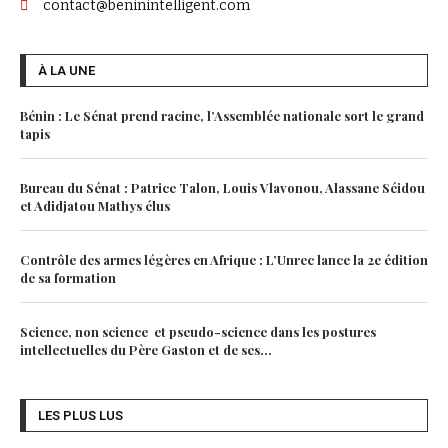
contact@beninintelligent.com
À LA UNE
Bénin : Le Sénat prend racine, l’Assemblée nationale sort le grand
tapis
Bureau du Sénat : Patrice Talon, Louis Vlavonou, Alassane Séidou
et Adidjatou Mathys élus
Contrôle des armes légères en Afrique : L’Unrec lance la 2e édition
de sa formation
Science, non science et pseudo-science dans les postures
intellectuelles du Père Gaston et de ses...
LES PLUS LUS