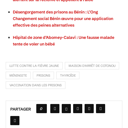
Désengorgement des prisons au Bénin : L’Ong
Changement social Bénin œuvre pour une application
effective des peines alternatives
Hôpital de zone d’Abomey-Calavi : Une fausse malade
tente de voler un bébé
LUTTE CONTRE LA FIÈVRE JAUNE
MAISON D'ARRÊT DE COTONOU
MÉNINGITE
PRISONS
THYROÏDE
VACCINATION DANS LES PRISONS
0
PARTAGER