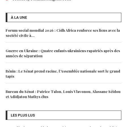
À LA UNE
Forum social mondial 2026 : Cidh Africa renforce ses liens avec la
société civile à...
Guerre en Ukraine : Quatre enfants ukrainiens rapatriés après des
années de séparation
Bénin : Le Sénat prend racine, l’Assemblée nationale sort le grand
tapis
Bureau du Sénat : Patrice Talon, Louis Vlavonou, Alassane Séidou
et Adidjatou Mathys élus
LES PLUS LUS