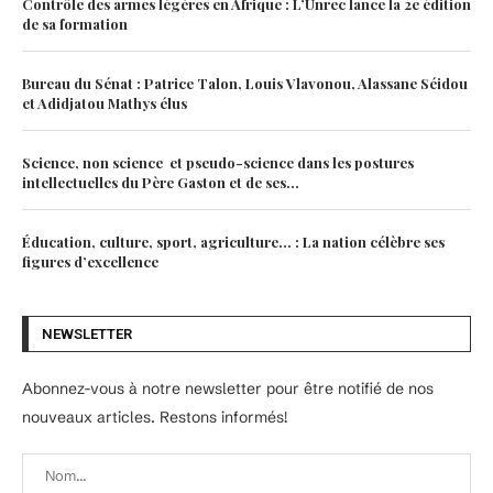
Contrôle des armes légères en Afrique : L’Unrec lance la 2e édition
de sa formation
Bureau du Sénat : Patrice Talon, Louis Vlavonou, Alassane Séidou
et Adidjatou Mathys élus
Science, non science et pseudo-science dans les postures
intellectuelles du Père Gaston et de ses...
Éducation, culture, sport, agriculture… : La nation célèbre ses
figures d’excellence
NEWSLETTER
Abonnez-vous à notre newsletter pour être notifié de nos
nouveaux articles. Restons informés!