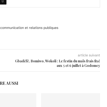
n communication et relations publiques
article suivant
Gbadéfê, Bomiwo, Wokoli : Le festin du maïs frais fixé
aux 5 et 6 juillet à Godomey
IRE AUSSI