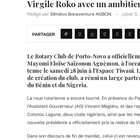
Virgile Roko avec un ambit
Rédigé par
Sêmèvo Bonaventure AGBON
juillet 3
0
PARTAGER
Le Rotary Club de Porto-Novo a officielleme
Mayomi Eloïse Saïzonou Aguèmon, à l’occa
tenue le samedi 28 juin à l’Espace Tiwani.
de création du club, a réuni un large parte
du Bénin et du Nigeria.
La roue rotarienne a encore tourné. En présence du Pas
l’Assistant Gouverneur (AG) Vincent Mègléto, et des re
Cotonou Lagune, deux clubs nigérians, ainsi que les m
nouvelle présidente a officiellement pris la relève de 
Dans son discours de fin de mandat, celui-ci est reven