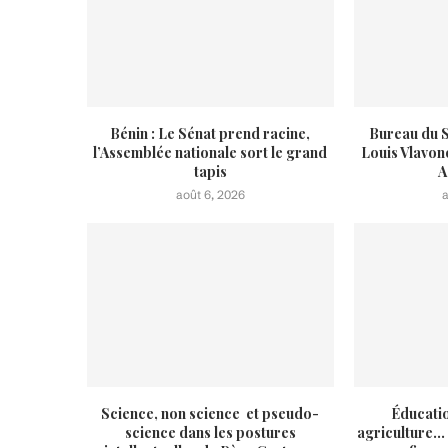
Bénin : Le Sénat prend racine,
Bureau du S
l’Assemblée nationale sort le grand
Louis Vlavon
tapis
A
août 6, 2026
Science, non science et pseudo-
Éducatio
science dans les postures
agriculture… 