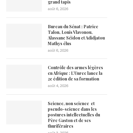
grand tapis
août 6, 2026
Bureau du Sénat : Patrice
Talon, Louis Vlavonou,
Alassane Séidou et Adidjatou
Mathys élus
août 6, 2026
Contrôle des armes légères
en Afrique : L’Unrec lance la
2e édition de sa formation
août 4, 2026
Science, non science et
pseudo-science dans les
postures intellectuelles du
Père Gaston et de ses
thuriféraires
août 3, 2026