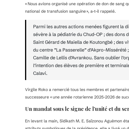
« Nous avions organisé une opération de don de sang qu
national de transfusion sanguine », a-t-il rappelé.
Parmi les autres actions menées figurent la di
sévère à la pédiatrie du Chud-OP ; des dons de 
Saint Gérard de Maiella de Koutongbé ; des vivr
du centre ”La Passerelle” d’Akpro-Missérété ;
Camille de Lellis d’Avrankou. Sans oublier l’o
l’intention des élèves de première et termin
Calavi.
Virgile Roko a remercié tous les membres et partenaires
successeure « une année rotarienne 2025-2026 de succ
Un mandat sous le signe de l’unité et du se
En levant la main, Sidikath M. E. Saïzonou Aguèmon était
attributs symboliques de la présidence, elle a livré un