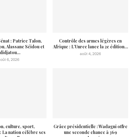
énat : Patrice Talon,
Contrôle des armes légères en
ou, Alassane Séidou et
Afrique : L’Unrec lance la 2e édition...
didjatou...
août 4, 2026
août 6, 2026
n, culture, sport,
Grâce présidentielle : Wadagni offre
: La nation célèbre ses
une seconde chance à 369