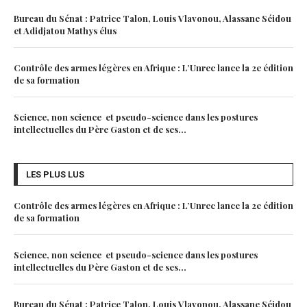
Bureau du Sénat : Patrice Talon, Louis Vlavonou, Alassane Séidou
et Adidjatou Mathys élus
Contrôle des armes légères en Afrique : L’Unrec lance la 2e édition
de sa formation
Science, non science et pseudo-science dans les postures
intellectuelles du Père Gaston et de ses...
LES PLUS LUS
Contrôle des armes légères en Afrique : L’Unrec lance la 2e édition
de sa formation
Science, non science et pseudo-science dans les postures
intellectuelles du Père Gaston et de ses...
Bureau du Sénat : Patrice Talon, Louis Vlavonou, Alassane Séidou