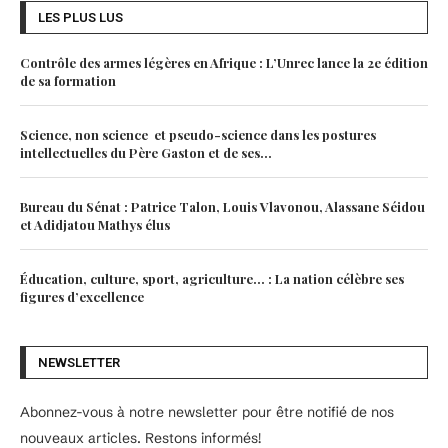
LES PLUS LUS
Contrôle des armes légères en Afrique : L’Unrec lance la 2e édition
de sa formation
Science, non science et pseudo-science dans les postures
intellectuelles du Père Gaston et de ses...
Bureau du Sénat : Patrice Talon, Louis Vlavonou, Alassane Séidou
et Adidjatou Mathys élus
Éducation, culture, sport, agriculture… : La nation célèbre ses
figures d’excellence
NEWSLETTER
Abonnez-vous à notre newsletter pour être notifié de nos
nouveaux articles. Restons informés!