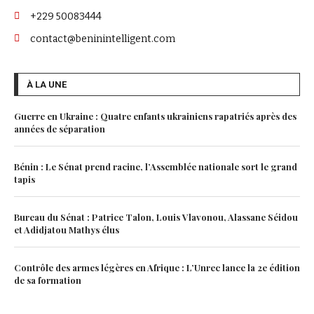
+229 50083444
contact@beninintelligent.com
À LA UNE
Guerre en Ukraine : Quatre enfants ukrainiens rapatriés après des
années de séparation
Bénin : Le Sénat prend racine, l’Assemblée nationale sort le grand
tapis
Bureau du Sénat : Patrice Talon, Louis Vlavonou, Alassane Séidou
et Adidjatou Mathys élus
Contrôle des armes légères en Afrique : L’Unrec lance la 2e édition
de sa formation