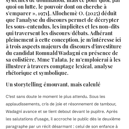
systèmes de domination, mais ce pour quoi, par
quoi on lutte, le pouvoir dont on cherche à
s’emparer », 1971], Allochemè O. (2025) déduit
que l’analyse du discours permet de décrypter
les sous-entendus, les implicites et les non-dits
qui traversent les discours/débats. Adhérant
pleinement à cette conception, je m’intéresse ici
à trois aspects majeurs du discours d’investiture
du candidat Romuald Wadagni en présence de
sa colistière, Mme Talata. Je m’emploierai à les
illustrer à travers comptage lexical, analyse
rhétorique et symbolique.
Un storytelling émouvant, mais calculé
C’est sans doute le moment le plus attendu. Sous les
applaudissements, cris de joie et résonnement de tambour,
Wadagni avance et se tient debout devant le pupitre. Après
les salutations d’usage, il accroche le public dès le deuxième
paragraphe par un récit désarmant : celui de son enfance à