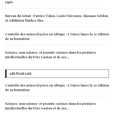
tapis
Bureau du Sénat : Patrice Talon, Louis Vlavonou, Alassane Séidou
et Adidjatou Mathys élus
Contrôle des armes légères en Afrique : L’Unrec lance la 2e édition
de sa formation
Science, non science et pseudo-science dans les postures
intellectuelles du Père Gaston et de ses...
LES PLUS LUS
Contrôle des armes légères en Afrique : L’Unrec lance la 2e édition
de sa formation
Science, non science et pseudo-science dans les postures
intellectuelles du Père Gaston et de ses...