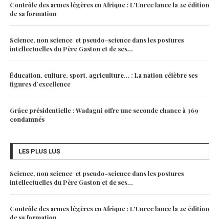
Contrôle des armes légères en Afrique : L’Unrec lance la 2e édition
de sa formation
Science, non science et pseudo-science dans les postures
intellectuelles du Père Gaston et de ses...
Éducation, culture, sport, agriculture… : La nation célèbre ses
figures d’excellence
Grâce présidentielle : Wadagni offre une seconde chance à 369
condamnés
LES PLUS LUS
Science, non science et pseudo-science dans les postures
intellectuelles du Père Gaston et de ses...
Contrôle des armes légères en Afrique : L’Unrec lance la 2e édition
de sa formation