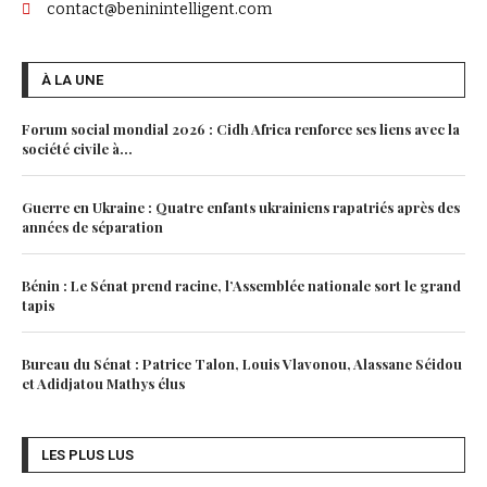
contact@beninintelligent.com
À LA UNE
Forum social mondial 2026 : Cidh Africa renforce ses liens avec la
société civile à...
Guerre en Ukraine : Quatre enfants ukrainiens rapatriés après des
années de séparation
Bénin : Le Sénat prend racine, l’Assemblée nationale sort le grand
tapis
Bureau du Sénat : Patrice Talon, Louis Vlavonou, Alassane Séidou
et Adidjatou Mathys élus
LES PLUS LUS