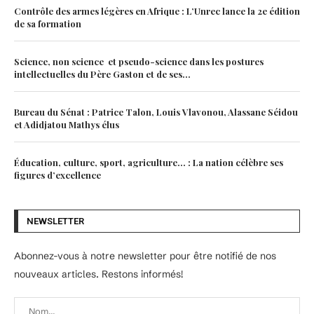
Contrôle des armes légères en Afrique : L’Unrec lance la 2e édition
de sa formation
Science, non science et pseudo-science dans les postures
intellectuelles du Père Gaston et de ses...
Bureau du Sénat : Patrice Talon, Louis Vlavonou, Alassane Séidou
et Adidjatou Mathys élus
Éducation, culture, sport, agriculture… : La nation célèbre ses
figures d’excellence
NEWSLETTER
Abonnez-vous à notre newsletter pour être notifié de nos
nouveaux articles. Restons informés!