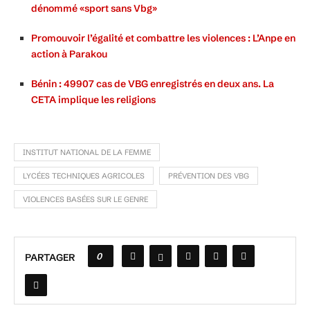
dénommé «sport sans Vbg»
Promouvoir l’égalité et combattre les violences : L’Anpe en
action à Parakou
Bénin : 49907 cas de VBG enregistrés en deux ans. La
CETA implique les religions
INSTITUT NATIONAL DE LA FEMME
LYCÉES TECHNIQUES AGRICOLES
PRÉVENTION DES VBG
VIOLENCES BASÉES SUR LE GENRE
0
PARTAGER