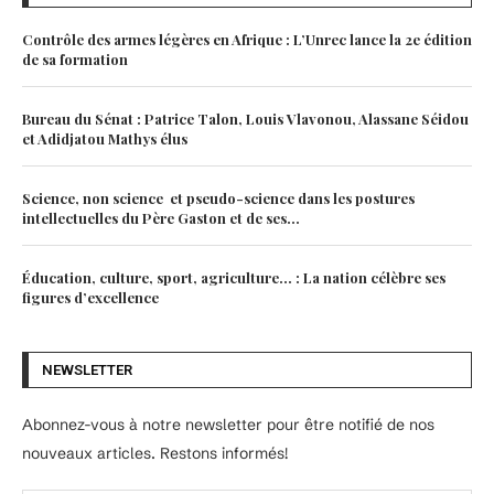
Contrôle des armes légères en Afrique : L’Unrec lance la 2e édition
de sa formation
Bureau du Sénat : Patrice Talon, Louis Vlavonou, Alassane Séidou
et Adidjatou Mathys élus
Science, non science et pseudo-science dans les postures
intellectuelles du Père Gaston et de ses...
Éducation, culture, sport, agriculture… : La nation célèbre ses
figures d’excellence
NEWSLETTER
Abonnez-vous à notre newsletter pour être notifié de nos
nouveaux articles. Restons informés!