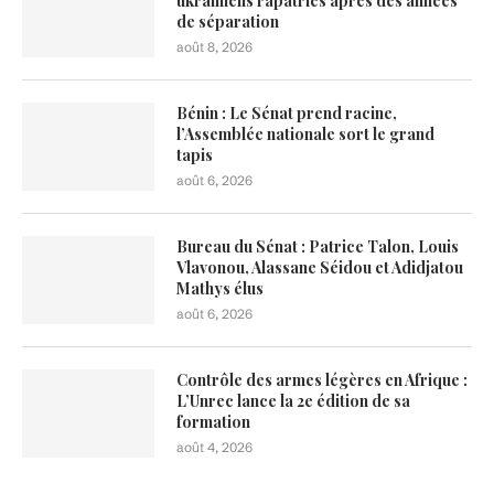
ukrainiens rapatriés après des années
de séparation
août 8, 2026
Bénin : Le Sénat prend racine,
l’Assemblée nationale sort le grand
tapis
août 6, 2026
Bureau du Sénat : Patrice Talon, Louis
Vlavonou, Alassane Séidou et Adidjatou
Mathys élus
août 6, 2026
Contrôle des armes légères en Afrique :
L’Unrec lance la 2e édition de sa
formation
août 4, 2026