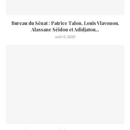
Bureau du Sénat : Patrice Talon, Louis Vlavonou,
Alassane Séidou et Adidjatou...
août 6, 2026