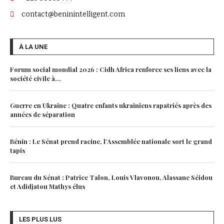
contact@beninintelligent.com
À LA UNE
Forum social mondial 2026 : Cidh Africa renforce ses liens avec la
société civile à...
Guerre en Ukraine : Quatre enfants ukrainiens rapatriés après des
années de séparation
Bénin : Le Sénat prend racine, l’Assemblée nationale sort le grand
tapis
Bureau du Sénat : Patrice Talon, Louis Vlavonou, Alassane Séidou
et Adidjatou Mathys élus
LES PLUS LUS