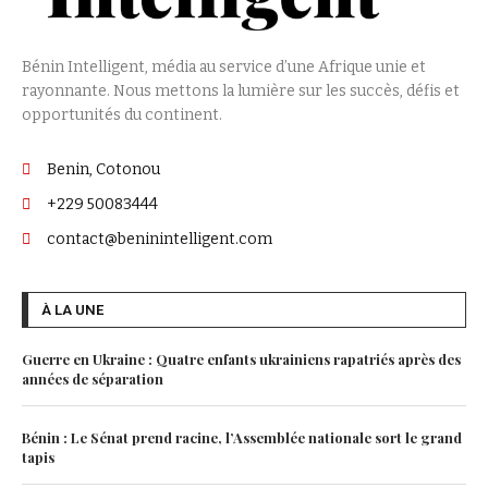
Bénin Intelligent, média au service d’une Afrique unie et
rayonnante. Nous mettons la lumière sur les succès, défis et
opportunités du continent.
Benin, Cotonou
+229 50083444
contact@beninintelligent.com
À LA UNE
Guerre en Ukraine : Quatre enfants ukrainiens rapatriés après des
années de séparation
Bénin : Le Sénat prend racine, l’Assemblée nationale sort le grand
tapis