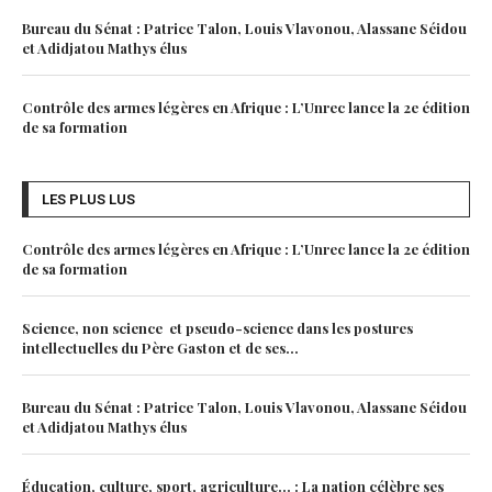
Bureau du Sénat : Patrice Talon, Louis Vlavonou, Alassane Séidou
et Adidjatou Mathys élus
Contrôle des armes légères en Afrique : L’Unrec lance la 2e édition
de sa formation
LES PLUS LUS
Contrôle des armes légères en Afrique : L’Unrec lance la 2e édition
de sa formation
Science, non science et pseudo-science dans les postures
intellectuelles du Père Gaston et de ses...
Bureau du Sénat : Patrice Talon, Louis Vlavonou, Alassane Séidou
et Adidjatou Mathys élus
Éducation, culture, sport, agriculture… : La nation célèbre ses