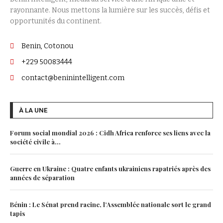
rayonnante. Nous mettons la lumière sur les succès, défis et
opportunités du continent.
Benin, Cotonou
+229 50083444
contact@beninintelligent.com
À LA UNE
Forum social mondial 2026 : Cidh Africa renforce ses liens avec la
société civile à...
Guerre en Ukraine : Quatre enfants ukrainiens rapatriés après des
années de séparation
Bénin : Le Sénat prend racine, l’Assemblée nationale sort le grand
tapis