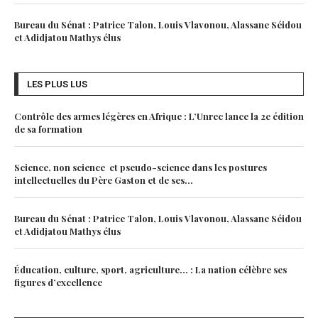
Bureau du Sénat : Patrice Talon, Louis Vlavonou, Alassane Séidou
et Adidjatou Mathys élus
LES PLUS LUS
Contrôle des armes légères en Afrique : L’Unrec lance la 2e édition
de sa formation
Science, non science et pseudo-science dans les postures
intellectuelles du Père Gaston et de ses...
Bureau du Sénat : Patrice Talon, Louis Vlavonou, Alassane Séidou
et Adidjatou Mathys élus
Éducation, culture, sport, agriculture… : La nation célèbre ses
figures d’excellence