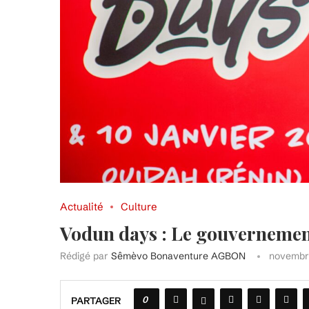
Actualité
Culture
Vodun days : Le gouvernement
Rédigé par
Sêmèvo Bonaventure AGBON
novembr
0
PARTAGER