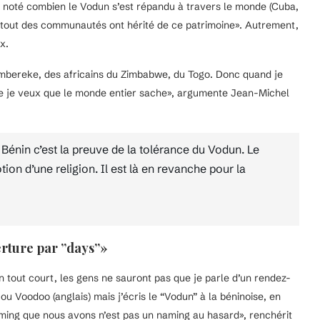
ns noté combien le Vodun s’est répandu à travers le monde (Cuba,
artout des communautés ont hérité de ce patrimoine». Autrement,
x.
mbereke, des africains du Zimbabwe, du Togo. Donc quand je
ue je veux que le monde entier sache», argumente Jean-Michel
u Bénin c’est la preuve de la tolérance du Vodun. Le
ion d’une religion. Il est là en revanche pour la
erture par ”days”»
n tout court, les gens ne sauront pas que je parle d’un rendez-
ou Voodoo (anglais) mais j’écris le “Vodun” à la béninoise, en
aming que nous avons n’est pas un naming au hasard», renchérit