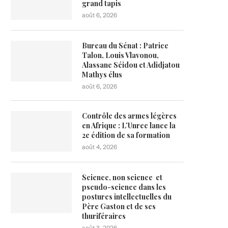
grand tapis
août 6, 2026
Bureau du Sénat : Patrice
Talon, Louis Vlavonou,
Alassane Séidou et Adidjatou
Mathys élus
août 6, 2026
Contrôle des armes légères
en Afrique : L’Unrec lance la
2e édition de sa formation
août 4, 2026
Science, non science et
pseudo-science dans les
postures intellectuelles du
Père Gaston et de ses
thuriféraires
août 3, 2026