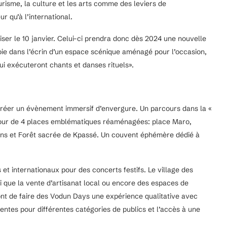
risme, la culture et les arts comme des leviers de
r qu’à l’international.
er le 10 janvier. Celui-ci prendra donc dès 2024 une nouvelle
oie dans l’écrin d’un espace scénique aménagé pour l’occasion,
ui exécuteront chants et danses rituels».
réer un évènement immersif d’envergure. Un parcours dans la «
tour de 4 places emblématiques réaménagées: place Maro,
ons et Forêt sacrée de Kpassé. Un couvent éphémère dédié à
 et internationaux pour des concerts festifs. Le village des
que la vente d’artisanat local ou encore des espaces de
ront de faire des Vodun Days une expérience qualitative avec
ntes pour différentes catégories de publics et l’accès à une